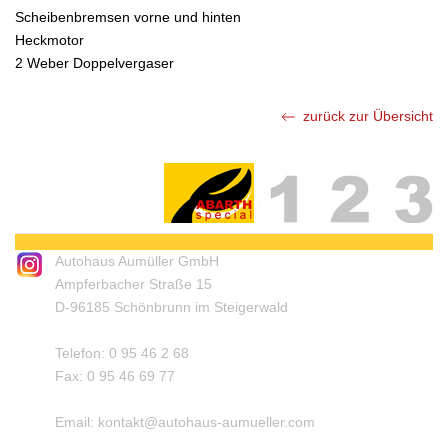
Scheibenbremsen vorne und hinten
Heckmotor
2 Weber Doppelvergaser
zurück zur Übersicht
Autohaus Aumüller GmbH
Ampferbacher Straße 15
D-96185 Schönbrunn im Steigerwald
Telefon: 0 95 46 2 68
Fax: 0 95 46 69 77
Email:
kontakt@autohaus-aumueller.com